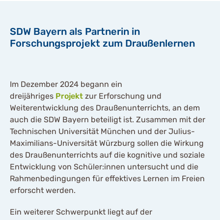
einverstanden, dass Ihre
Daten an youtube
übermittelt werden und das
SDW Bayern als Partnerin in
Sie die
Forschungsprojekt zum Draußenlernen
Datenschutzbestimmungen
gelesen haben.
Akzeptieren
Im Dezember 2024 begann ein
dreijähriges
Projekt
zur Erforschung und
Weiterentwicklung des Draußenunterrichts, an dem
auch die SDW Bayern beteiligt ist. Zusammen mit der
Technischen Universität München und der Julius-
Maximilians-Universität Würzburg sollen die Wirkung
des Draußenunterrichts auf die kognitive und soziale
Entwicklung von Schüler:innen untersucht und die
Rahmenbedingungen für effektives Lernen im Freien
erforscht werden.
Ein weiterer Schwerpunkt liegt auf der