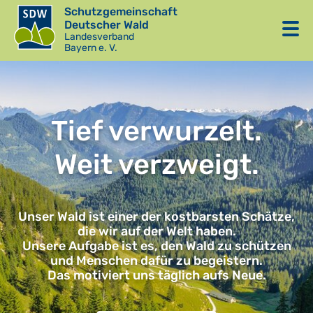
Schutzgemeinschaft
Deutscher Wald
Landesverband
Bayern e. V.
Tief verwurzelt.
Weit verzweigt.
Unser Wald ist einer der kostbarsten Schätze,
die wir auf der Welt haben.
Unsere Aufgabe ist es, den Wald zu schützen
und Menschen dafür zu begeistern.
Das motiviert uns täglich aufs Neue.