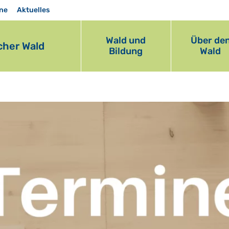
ne
Aktuelles
Wald und
Über de
her Wald
Bildung
Wald