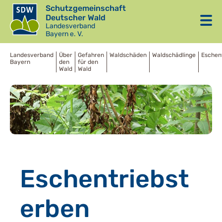
Schutzgemeinschaft
Deutscher Wald
Landesverband
Bayern e. V.
Landesverband
Über
Gefahren
Waldschäden
Waldschädlinge
Eschen
Bayern
den
für den
Wald
Wald
Eschentriebst
erben