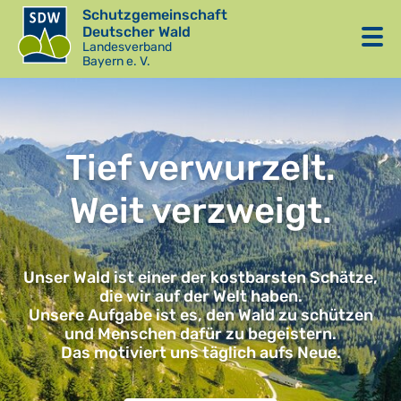
Schutzgemeinschaft
Deutscher Wald
Landesverband
Bayern e. V.
Tief verwurzelt.
Weit verzweigt.
Unser Wald ist einer der kostbarsten Schätze,
die wir auf der Welt haben.
Unsere Aufgabe ist es, den Wald zu schützen
und Menschen dafür zu begeistern.
Das motiviert uns täglich aufs Neue.