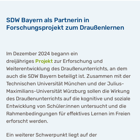
einverstanden, dass Ihre
Daten an youtube
übermittelt werden und das
SDW Bayern als Partnerin in
Sie die
Forschungsprojekt zum Draußenlernen
Datenschutzbestimmungen
gelesen haben.
Akzeptieren
Im Dezember 2024 begann ein
dreijähriges
Projekt
zur Erforschung und
Weiterentwicklung des Draußenunterrichts, an dem
auch die SDW Bayern beteiligt ist. Zusammen mit der
Technischen Universität München und der Julius-
Maximilians-Universität Würzburg sollen die Wirkung
des Draußenunterrichts auf die kognitive und soziale
Entwicklung von Schüler:innen untersucht und die
Rahmenbedingungen für effektives Lernen im Freien
erforscht werden.
Ein weiterer Schwerpunkt liegt auf der